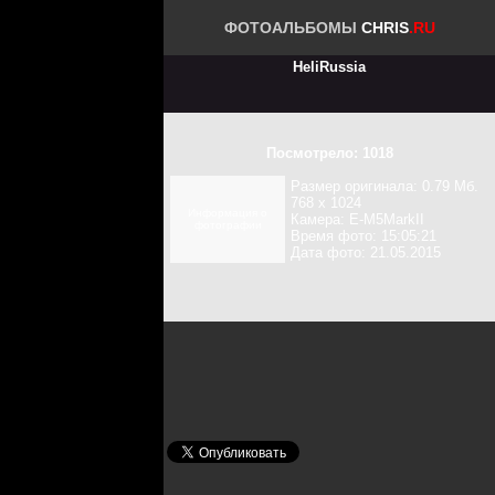
ФОТОАЛЬБОМЫ
CHRIS
.RU
HeliRussia
Посмотрело: 1018
Размер оригинала: 0.79 Мб.
768 x 1024
Информация о
Камера: E-M5MarkII
фотографии
Время фото: 15:05:21
Дата фото: 21.05.2015